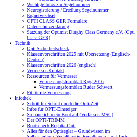
Wichtige Infos zur Segelnummer
Neuregistrierung / Erteilung Segelnummer
Eignerwechsel
OPTI CLASS GER Formulare
Datenschutzerklärung
Satzung der Optimist Dinghy Class Germany e.V. (Opti
Class GER)
Technik
Opti Sicherheitscheck
Klassenvorschriften 2025 mit Übersetzung (Englisch-
Deutsch)
Klassenvorschriften 2026 (englisch)
Vermesser-Kontakt
Ressourcen für Vermesser
Vermessungsformblatt Rigg 2016
Vermessungsformblatt Ruder Schwert
Fit für die Vermessung
Infothek
Schritt für Schritt durch die Opti-Zeit
Infos für OPTI-Einsteiger
So baue ich mein Boot auf (Verfasser: MSC)
Der OPTI-TRIMM
Bootscheck Regatta-Opti
Alles für den Optisegler – Grundwissen im
Selbststudium, Segeltheorie, Regelkunde – mit Tests,