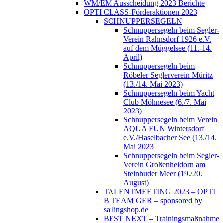
WM/EM Ausscheidung 2023 Berichte
OPTI CLASS-Förderaktionen 2023
SCHNUPPERSEGELN
Schnuppersegeln beim Segler-
Verein Rahnsdorf 1926 e.V.
auf dem Müggelsee (11.-14.
April)
Schnuppersegeln beim
Röbeler Seglerverein Müritz
(13./14. Mai 2023)
Schnuppersegeln beim Yacht
Club Möhnesee (6./7. Mai
2023)
Schnuppersegeln beim Verein
AQUA FUN Wintersdorf
e.V./Haselbacher See (13./14.
Mai 2023
Schnuppersegeln beim Segler-
Verein Großenheidorn am
Steinhuder Meer (19./20.
August)
TALENTMEETING 2023 – OPTI
B TEAM GER – sponsored by
sailingshop.de
BEST NEXT – Trainingsmaßnahme