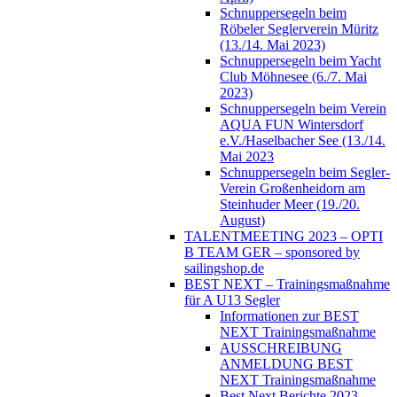
Schnuppersegeln beim
Röbeler Seglerverein Müritz
(13./14. Mai 2023)
Schnuppersegeln beim Yacht
Club Möhnesee (6./7. Mai
2023)
Schnuppersegeln beim Verein
AQUA FUN Wintersdorf
e.V./Haselbacher See (13./14.
Mai 2023
Schnuppersegeln beim Segler-
Verein Großenheidorn am
Steinhuder Meer (19./20.
August)
TALENTMEETING 2023 – OPTI
B TEAM GER – sponsored by
sailingshop.de
BEST NEXT – Trainingsmaßnahme
für A U13 Segler
Informationen zur BEST
NEXT Trainingsmaßnahme
AUSSCHREIBUNG
ANMELDUNG BEST
NEXT Trainingsmaßnahme
Best Next Berichte 2023