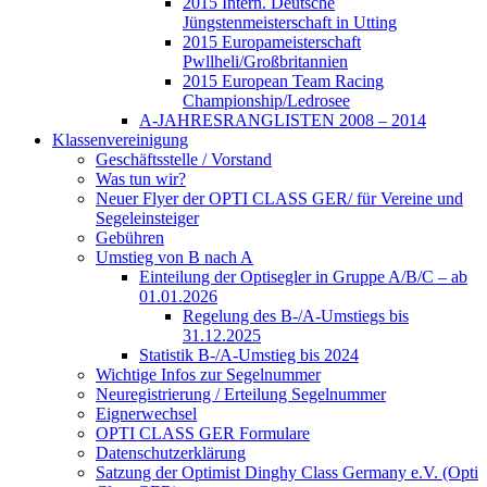
2015 Intern. Deutsche
Jüngstenmeisterschaft in Utting
2015 Europameisterschaft
Pwllheli/Großbritannien
2015 European Team Racing
Championship/Ledrosee
A-JAHRESRANGLISTEN 2008 – 2014
Klassenvereinigung
Geschäftsstelle / Vorstand
Was tun wir?
Neuer Flyer der OPTI CLASS GER/ für Vereine und
Segeleinsteiger
Gebühren
Umstieg von B nach A
Einteilung der Optisegler in Gruppe A/B/C – ab
01.01.2026
Regelung des B-/A-Umstiegs bis
31.12.2025
Statistik B-/A-Umstieg bis 2024
Wichtige Infos zur Segelnummer
Neuregistrierung / Erteilung Segelnummer
Eignerwechsel
OPTI CLASS GER Formulare
Datenschutzerklärung
Satzung der Optimist Dinghy Class Germany e.V. (Opti