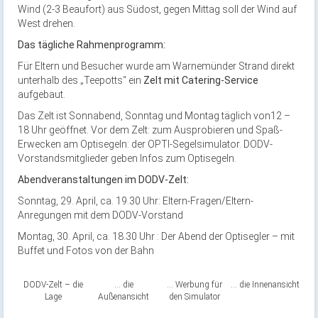
Wind (2-3 Beaufort) aus Südost, gegen Mittag soll der Wind auf
West drehen.
Das tägliche Rahmenprogramm:
Für Eltern und Besucher wurde am Warnemünder Strand direkt
unterhalb des „Teepotts“ ein
Zelt mit Catering-Service
aufgebaut.
Das Zelt ist Sonnabend, Sonntag und Montag täglich von12 –
18 Uhr geöffnet. Vor dem Zelt: zum Ausprobieren und Spaß-
Erwecken am Optisegeln: der OPTI-Segelsimulator. DODV-
Vorstandsmitglieder geben Infos zum Optisegeln.
Abendveranstaltungen im DODV-Zelt:
Sonntag, 29. April, ca. 19.30 Uhr: Eltern-Fragen/Eltern-
Anregungen mit dem DODV-Vorstand
Montag, 30. April, ca. 18.30 Uhr : Der Abend der Optisegler – mit
Buffet und Fotos von der Bahn
DODV-Zelt – die
… die
… Werbung für
… die Innenansicht
Lage
Außenansicht
den Simulator