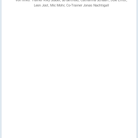
Von links: Trainer Riky Stadel, Bo Berthold, Catharina Schaaff, Jule Ernst,
Leon Jost, Mic Mohr, Co-Trainer Jonas Nachtigall