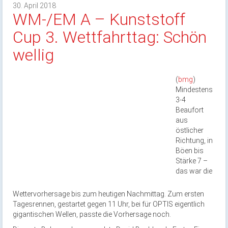
30. April 2018
WM-/EM A – Kunststoff
Cup 3. Wettfahrttag: Schön
wellig
(
bmg
)
Mindestens
3-4
Beaufort
aus
östlicher
Richtung, in
Böen bis
Stärke 7 –
das war die
Wettervorhersage bis zum heutigen Nachmittag. Zum ersten
Tagesrennen, gestartet gegen 11 Uhr, bei für OPTIS eigentlich
gigantischen Wellen, passte die Vorhersage noch.