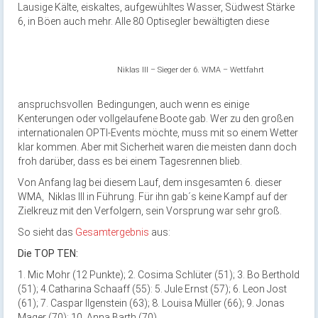
Lausige Kälte, eiskaltes, aufgewühltes Wasser, Südwest Stärke
6, in Böen auch mehr. Alle 80 Optisegler bewältigten diese
Niklas Ill – Sieger der 6. WMA – Wettfahrt
anspruchsvollen Bedingungen, auch wenn es einige
Kenterungen oder vollgelaufene Boote gab. Wer zu den großen
internationalen OPTI-Events möchte, muss mit so einem Wetter
klar kommen. Aber mit Sicherheit waren die meisten dann doch
froh darüber, dass es bei einem Tagesrennen blieb.
Von Anfang lag bei diesem Lauf, dem insgesamten 6. dieser
WMA, Niklas Ill in Führung. Für ihn gab´s keine Kampf auf der
Zielkreuz mit den Verfolgern, sein Vorsprung war sehr groß.
So sieht das
Gesamtergebnis
aus:
Die TOP TEN:
1. Mic Mohr (12 Punkte); 2. Cosima Schlüter (51); 3. Bo Berthold
(51); 4.Catharina Schaaff (55): 5. Jule Ernst (57); 6. Leon Jost
(61); 7. Caspar Ilgenstein (63); 8. Louisa Müller (66); 9. Jonas
Mager (70): 10. Anna Barth (70).