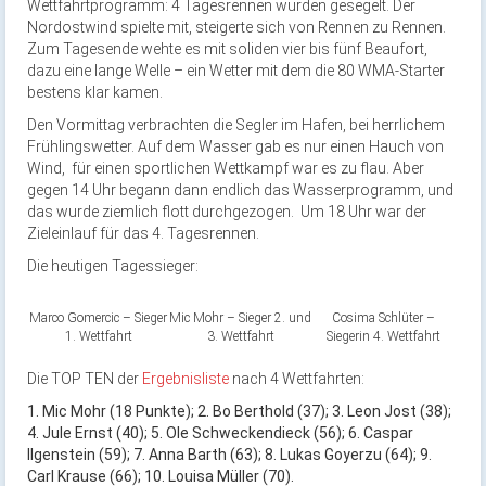
Wettfahrtprogramm: 4 Tagesrennen wurden gesegelt. Der
Nordostwind spielte mit, steigerte sich von Rennen zu Rennen.
Zum Tagesende wehte es mit soliden vier bis fünf Beaufort,
dazu eine lange Welle – ein Wetter mit dem die 80 WMA-Starter
bestens klar kamen.
Den Vormittag verbrachten die Segler im Hafen, bei herrlichem
Frühlingswetter. Auf dem Wasser gab es nur einen Hauch von
Wind, für einen sportlichen Wettkampf war es zu flau. Aber
gegen 14 Uhr begann dann endlich das Wasserprogramm, und
das wurde ziemlich flott durchgezogen. Um 18 Uhr war der
Zieleinlauf für das 4. Tagesrennen.
Die heutigen Tagessieger:
Marco Gomercic – Sieger
Mic Mohr – Sieger 2. und
Cosima Schlüter –
1. Wettfahrt
3. Wettfahrt
Siegerin 4. Wettfahrt
Die TOP TEN der
Ergebnisliste
nach 4 Wettfahrten:
1. Mic Mohr (18 Punkte); 2. Bo Berthold (37); 3. Leon Jost (38);
4. Jule Ernst (40); 5. Ole Schweckendieck (56); 6. Caspar
Ilgenstein (59); 7. Anna Barth (63); 8. Lukas Goyerzu (64); 9.
Carl Krause (66); 10. Louisa Müller (70).