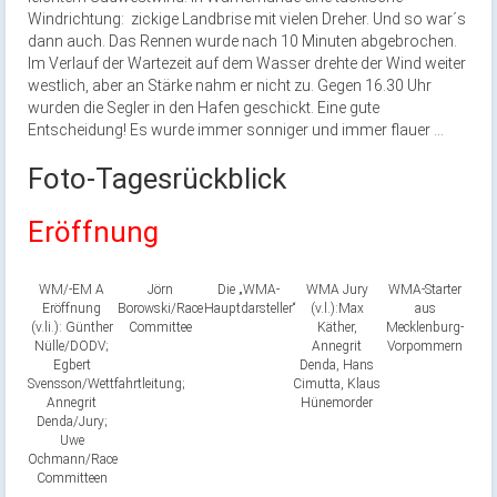
Windrichtung: zickige Landbrise mit vielen Dreher. Und so war´s
dann auch. Das Rennen wurde nach 10 Minuten abgebrochen.
Im Verlauf der Wartezeit auf dem Wasser drehte der Wind weiter
westlich, aber an Stärke nahm er nicht zu. Gegen 16.30 Uhr
wurden die Segler in den Hafen geschickt. Eine gute
Entscheidung! Es wurde immer sonniger und immer flauer …
Foto-Tagesrückblick
Eröffnung
WM/-EM A
Jörn
Die „WMA-
WMA Jury
WMA-Starter
Eröffnung
Borowski/Race
Hauptdarsteller“
(v.l.):Max
aus
(v.li.): Günther
Committee
Käther,
Mecklenburg-
Nülle/DODV;
Annegrit
Vorpommern
Egbert
Denda, Hans
Svensson/Wettfahrtleitung;
Cimutta, Klaus
Annegrit
Hünemorder
Denda/Jury;
Uwe
Ochmann/Race
Committeen