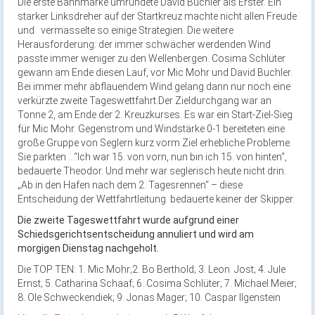
Die erste Bahnmarke umrundete David Buchler als Erster. Ein
starker Linksdreher auf der Startkreuz machte nicht allen Freude
und vermasselte so einige Strategien. Die weitere
Herausforderung: der immer schwächer werdenden Wind
passte immer weniger zu den Wellenbergen. Cosima Schlüter
gewann am Ende diesen Lauf, vor Mic Mohr und David Buchler.
Bei immer mehr abflauendem Wind gelang dann nur noch eine
verkürzte zweite Tageswettfahrt.Der Zieldurchgang war an
Tonne 2, am Ende der 2. Kreuzkurses. Es war ein Start-Ziel-Sieg
für Mic Mohr. Gegenstrom und Windstärke 0-1 bereiteten eine
große Gruppe von Seglern kurz vorm Ziel erhebliche Probleme.
Sie parkten …“Ich war 15. von vorn, nun bin ich 15. von hinten“,
bedauerte Theodor. Und mehr war seglerisch heute nicht drin.
„Ab in den Hafen nach dem 2. Tagesrennen“ – diese
Entscheidung der Wettfahrtleitung bedauerte keiner der Skipper.
Die zweite Tageswettfahrt wurde aufgrund einer
Schiedsgerichtsentscheidung annuliert und wird am
morgigen Dienstag nachgeholt.
Die TOP TEN: 1. Mic Mohr;2. Bo Berthold; 3. Leon Jost; 4. Jule
Ernst; 5. Catharina Schaaf; 6. Cosima Schlüter; 7. Michael Meier;
8. Ole Schweckendiek; 9. Jonas Mager; 10. Caspar Ilgenstein