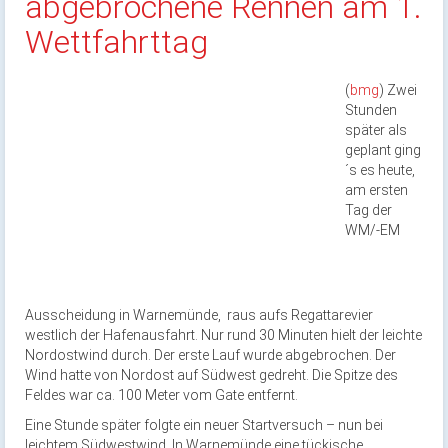
abgebrochene Rennen am 1.
Wettfahrttag
(
bmg
) Zwei
Stunden
später als
geplant ging
´s es heute,
am ersten
Tag der
WM/-EM
Ausscheidung in Warnemünde, raus aufs Regattarevier
westlich der Hafenausfahrt. Nur rund 30 Minuten hielt der leichte
Nordostwind durch. Der erste Lauf wurde abgebrochen. Der
Wind hatte von Nordost auf Südwest gedreht. Die Spitze des
Feldes war ca. 100 Meter vom Gate entfernt.
Eine Stunde später folgte ein neuer Startversuch – nun bei
leichtem Südwestwind. In Warnemünde eine tückische