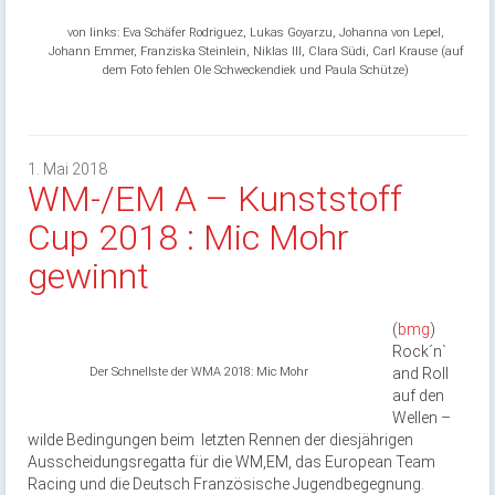
von links: Eva Schäfer Rodriguez, Lukas Goyarzu, Johanna von Lepel,
Johann Emmer, Franziska Steinlein, Niklas Ill, Clara Südi, Carl Krause (auf
dem Foto fehlen Ole Schweckendiek und Paula Schütze)
1. Mai 2018
WM-/EM A – Kunststoff
Cup 2018 : Mic Mohr
gewinnt
(
bmg
)
Rock´n`
Der Schnellste der WMA 2018: Mic Mohr
and Roll
auf den
Wellen –
wilde Bedingungen beim letzten Rennen der diesjährigen
Ausscheidungsregatta für die WM,EM, das European Team
Racing und die Deutsch Französische Jugendbegegnung.