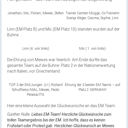
Jonathan, Mic, Florian, Mewes, Stefan
Trainer Carsten Mügge, Co-Trainerin
Svenja Weger, Cosima, Sophie, Linn
Linn (EM Platz 8) und Mic (EM Platz 10) standen wurden auf der
Bühne …
Linn (4. von links)
Mic ( 1. von links)
Die Ehrung von Mewes war feierlich. Am Ende durfte das
gesamte Team auf die Bühne: Platz 2 in der Nationenwertung
nach Italien, vor Griechenland.
TOP 3 der EM/Jungen: (v.l.) Richard
Ehrung der 3 besten EM Teams – auf
Schultheiss/MAL; Mewes, Paolo
Platz 2 GERMANY
Peracca/ITA
Hier eine kleine Auswahl der Glückwünsche an das EM Team:
Günther Nülle:
Liebes EM-Team! Herzliche Glückwünsche zum
tollen Teamergebnis bei der EM. Ich hoffe, dass es keinen
Frühstart oder Protest gab. Herzlichen Glückwunsch an Mewes