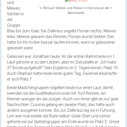
und
Mewes
5. EM-Lauf: Mewes und Florian in Führung an der 1.
Bahnmarke
führten in
der
Gruppe
Blau bis zum Gate. Die Zielkreuz segelte Florian rechts, Mewes
links. Mewes gewann das Rennen, Florian wurde Siebter. Das
hätte für ihn locker besser laufen können, wenn er gelassener
gewesen wäre.
Gelassen war Jonathan heute. An der ersten Bahnmarke im 1.
Lauf gehörte er zu den Letzten, aber im Ziel jubelte er: „Ich habe
37 Boote aufgeholt!“ Sein Ergebnis im 2. Tagesrennen: Platz 10.
Auch Stephan hatte heute einen guten Tag: Zweimal erkämpfte
er sich Platz 7.
Beide Mädchengruppen segelten heute nur einen Lauf, damit
beenden sie die Qualifikationsrunde mit fünf Rennen, ein
Rennen weniger als die Jungen. Auch von ihnen gibt es nur gute
Nachrichten: Cosima gelang ein zweiter Platz, das hätte auch
anders ausgehen können. Bis zur Zielkreuz lag sie in Führung.
Linn war mal wieder die Ruhe selbst. Guter Start und schon
gehörte sie zur Spitzengruppe, am Ende wurde es Platz 3. Unser