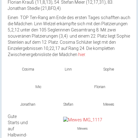
Florian Krauß (11,8,13); 54. Stefan Meier (12,17,31); 83.
Jonathan Steidle (21,BFD,4).
Einen TOP Ten-Rang am Ende des ersten Tages schafften auch
die Mädchen. Linn Welzel erkämpfte sich mit den Platzierungen
5,2,12 unter den 105 Seglerinnen Gesamtrang 8. Mit zwei
souveränen Platzierungen (3,4) und einem 22. Platz liegt Sophie
Steinlein auf dem 12. Platz. Cosima Schlüter liegt mit den
Einzelergebnissen 10,22,17 auf Rang 24. Die kompletten
Zwischenergebnisliste der Mädchen
hier.
Cosima
Linn
Sophie
Mic
Florian
Jonathan
Stefan
Mewes
Gute
Starts und
auf
Mewes
Halbwind-