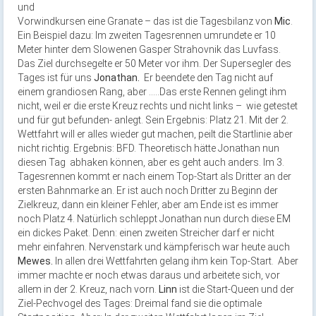
und
Vorwindkursen eine Granate – das ist die Tagesbilanz von
Mic
.
Ein Beispiel dazu: Im zweiten Tagesrennen umrundete er 10
Meter hinter dem Slowenen Gasper Strahovnik das Luvfass.
Das Ziel durchsegelte er 50 Meter vor ihm. Der Supersegler des
Tages ist für uns
Jonathan.
Er beendete den Tag nicht auf
einem grandiosen Rang, aber …..Das erste Rennen gelingt ihm
nicht, weil er die erste Kreuz rechts und nicht links – wie getestet
und für gut befunden- anlegt. Sein Ergebnis: Platz 21. Mit der 2.
Wettfahrt will er alles wieder gut machen, peilt die Startlinie aber
nicht richtig. Ergebnis: BFD. Theoretisch hätte Jonathan nun
diesen Tag abhaken können, aber es geht auch anders. Im 3.
Tagesrennen kommt er nach einem Top-Start als Dritter an der
ersten Bahnmarke an. Er ist auch noch Dritter zu Beginn der
Zielkreuz, dann ein kleiner Fehler, aber am Ende ist es immer
noch Platz 4. Natürlich schleppt Jonathan nun durch diese EM
ein dickes Paket. Denn: einen zweiten Streicher darf er nicht
mehr einfahren. Nervenstark und kämpferisch war heute auch
Mewes.
In allen drei Wettfahrten gelang ihm kein Top-Start. Aber
immer machte er noch etwas daraus und arbeitete sich, vor
allem in der 2. Kreuz, nach vorn.
Linn
ist die Start-Queen und der
Ziel-Pechvogel des Tages: Dreimal fand sie die optimale