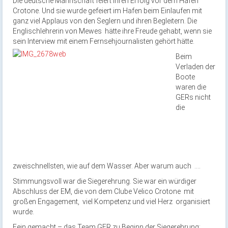
Die deutsche Mannschaft feiert ihren Erfolg vor dem Hafen
Crotone. Und sie wurde gefeiert im Hafen beim Einlaufen mit
ganz viel Applaus von den Seglern und ihren Begleitern. Die
Englischlehrerin von Mewes hätte ihre Freude gehabt, wenn sie
sein Interview mit einem Fernsehjournalisten gehört hätte.
Beim
Verladen der
Boote
waren die
GERs nicht
die
zweischnellsten, wie auf dem Wasser. Aber warum auch ….
Stimmungsvoll war die Siegerehrung. Sie war ein würdiger
Abschluss der EM, die von dem Clube Velico Crotone mit
großen Engagement, viel Kompetenz und viel Herz organisiert
wurde.
Fein gemacht – das Team GER zu Beginn der Siegerehrung: