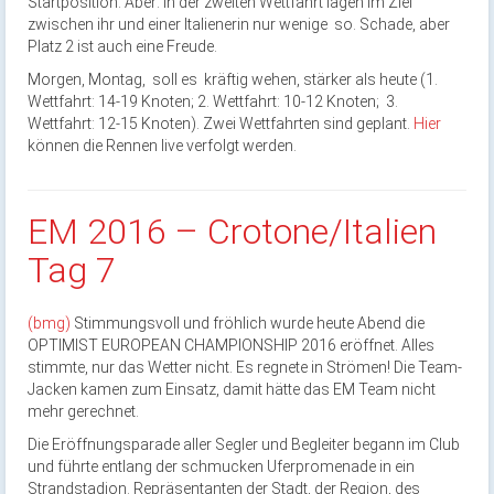
Startposition. Aber: In der zweiten Wettfahrt lagen im Ziel
zwischen ihr und einer Italienerin nur wenige so. Schade, aber
Platz 2 ist auch eine Freude.
Morgen, Montag, soll es kräftig wehen, stärker als heute (1.
Wettfahrt: 14-19 Knoten; 2. Wettfahrt: 10-12 Knoten; 3.
Wettfahrt: 12-15 Knoten). Zwei Wettfahrten sind geplant.
Hier
können die Rennen live verfolgt werden.
EM 2016 – Crotone/Italien
Tag 7
(bmg)
Stimmungsvoll und fröhlich wurde heute Abend die
OPTIMIST EUROPEAN CHAMPIONSHIP 2016 eröffnet. Alles
stimmte, nur das Wetter nicht. Es regnete in Strömen! Die Team-
Jacken kamen zum Einsatz, damit hätte das EM Team nicht
mehr gerechnet.
Die Eröffnungsparade aller Segler und Begleiter begann im Club
und führte entlang der schmucken Uferpromenade in ein
Strandstadion. Repräsentanten der Stadt, der Region, des