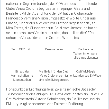
nationalen Seglerverbandes, der IODA und des ausrichtenden
Clubs Velico Crotone begrüssten ihre jungen Gäste und
Begleiter. „Mit der Ausrichtung der EM hat der Clubpräsident
Francesco Verri eine Vision umgesetzt, er wollte Kinder aus
Europa, Kinder aus aller Welt vor Crotone segeln sehen“, so
Mira Terres, die Clubsprecherin. Bei dieser Umsetzung hat er
seinen kompletten Verein hinter sich, das stellten die GERs
schon im Verlauf der ersten Crotone-Woche fest.
Team GER mit …
Panamahüten
Die Hüte der
Tschechinnen waren
allerdings eleganter
Einzug der
Viel Beifall für den Club
Opti WM-Segler
Mannschaften ins
Velico Crotone, der hier
entzünden das EM-Feuer
Strandstadion
eine tolle EM organisiert
Höhepunkt der Eröffnungsfeier: Zwei italienische Optisegler,
Teilnehmer der diesjährigen OPTI WM, entzündeten ein Feuer. Die
Opti-Weltmeisterin Viktoria Schultheiss, ein EM-Trainer und ein
EM-Jury-Mitglied sprachen eine Fairness-Erklärung.