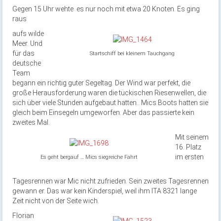
Gegen 15 Uhr wehte es nur noch mit etwa 20 Knoten. Es ging
raus
aufs wilde
Meer. Und
für das
Startschiff bei kleinem Tauchgang
deutsche
Team
begann ein richtig guter Segeltag. Der Wind war perfekt, die
große Herausforderung waren die tückischen Riesenwellen, die
sich über viele Stunden aufgebaut hatten.. Mics Boots hatten sie
gleich beim Einsegeln umgeworfen. Aber das passierte kein
zweites Mal.
Mit seinem
16. Platz
im ersten
Es geht bergauf … Mics siegreiche Fahrt
Tagesrennen war Mic nicht zufrieden. Sein zweites Tagesrennen
gewann er. Das war kein Kinderspiel, weil ihm ITA 8321 lange
Zeit nicht von der Seite wich.
Florian