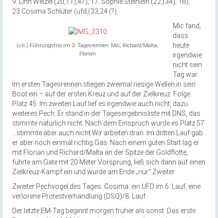
9. Linn Welzel (20,11,(47); 17. Sophie Steinlein (22,(34), 18);
23.Cosima Schlüter (ufd,(33,24 (?).
Mic fand,
dass
heute
(v.li.) Führungstrio im 3. Tagesrennen: Mic, Richard/Malta,
Florian
irgendwie
nicht sein
Tag war.
Im ersten Tagesrennen stiegen zweimal riesige Wellen in sein
Boot ein – auf der ersten Kreuz und auf der Zielkreuz. Folge:
Platz 45. Im zweiten Lauf lief es irgendwie auch nicht, dazu
weiteres Pech: Er stand in der Tagesergebnisliste mit DNS, das
stimmte natürlich nicht. Nach dem Einspruch wurde es Platz 57
…stimmte aber auch nicht.Wir arbeiten dran. Im dritten Lauf gab
er aber noch einmal richtig Gas. Nach einem guten Start lag er
mit Florian und Richard/Malta an der Spitze der Goldflotte,
führte am Gate mit 20 Meter Vorsprung, ließ sich dann auf einen
Zielkreuz-Kampf ein und wurde am Ende „nur“ Zweiter.
Zweiter Pechvogel des Tages: Cosima: ein UFD im 6. Lauf, eine
verlorene Protestverhandlung (DSQ)/8. Lauf.
Der letzte EM-Tag beginnt morgen früher als sonst. Das erste