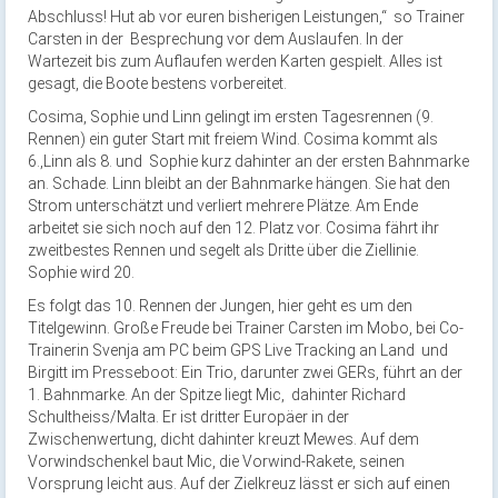
Abschluss! Hut ab vor euren bisherigen Leistungen,“ so Trainer
Carsten in der Besprechung vor dem Auslaufen. In der
Wartezeit bis zum Auflaufen werden Karten gespielt. Alles ist
gesagt, die Boote bestens vorbereitet.
Cosima, Sophie und Linn gelingt im ersten Tagesrennen (9.
Rennen) ein guter Start mit freiem Wind. Cosima kommt als
6.,Linn als 8. und Sophie kurz dahinter an der ersten Bahnmarke
an. Schade. Linn bleibt an der Bahnmarke hängen. Sie hat den
Strom unterschätzt und verliert mehrere Plätze. Am Ende
arbeitet sie sich noch auf den 12. Platz vor. Cosima fährt ihr
zweitbestes Rennen und segelt als Dritte über die Ziellinie.
Sophie wird 20.
Es folgt das 10. Rennen der Jungen, hier geht es um den
Titelgewinn. Große Freude bei Trainer Carsten im Mobo, bei Co-
Trainerin Svenja am PC beim GPS Live Tracking an Land und
Birgitt im Presseboot: Ein Trio, darunter zwei GERs, führt an der
1. Bahnmarke. An der Spitze liegt Mic, dahinter Richard
Schultheiss/Malta. Er ist dritter Europäer in der
Zwischenwertung, dicht dahinter kreuzt Mewes. Auf dem
Vorwindschenkel baut Mic, die Vorwind-Rakete, seinen
Vorsprung leicht aus. Auf der Zielkreuz lässt er sich auf einen