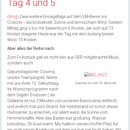
Tag 4 und 5
(bmg)
Zwei weitere Einsegeltage auf dem EM-Revier vor
Crotone – bei brutzelnder Sonne und termischem Wind. Gestern
Mittag ging´s los mit Seewind um 6 Knoten, der sich auf 13
Knoten steigerte. Heute war der Tag mit dem bislang besten
Wind: 15 Knoten.
Aber alles der Reihe nach:
Zum Frühstück gab es nicht das aus GER mitgebrachte Müsli,
sondern auch
Geburtstagstorte. Cosima,
unsere Teamjüngste, feierte
mit uns ihren 12. Geburtstag.
Cosima ist nun 12 Jahre alt
Ihr Wunschprogramm nach
dem Segeln: Eisessen ( die
Gelateria ist nur 3 Minuten von unserem Basiscamp entfernt)
und endlich mal zum Strand. Der Hotelstrand ist schon etwas
mühsamer zu erreichen, vor allem wenn die Sonne vom
Himmel knallte. Aber das Baden war großartig: Wasser
türkisblau, 28 Grad warm. Mic hatte in seinem Koffer Platz für
ein großartiges Badeboot, mit dem wir hier viel Spaß haben. Wir