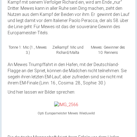
Kampf mit seinem Verfolger Richard ein, wird am Ende „nur“
Dritter. Mewes kann in aller Ruhe sein Ding machen, zieht den
Nutzen aus dem Kampf der Beiden vor ihm. Er gewinnt den Lauf
und liegt damit vor dem Italiener Paolo Peracca, der als 58. über
die Linie geht. Für Mewes ist das der souveräne Gewinn des
Europameister-Titels.
Tonne 1: Mic (1., Mewes
Zielkampf: Mic und
Mewes: Gewinner des
3.)
Richard/Malta
10. Rennens
An Mewes Triumpffahrt in den Hafen, mit der Deutschland-
Flagge an der Spriet, können die Mädchen nicht teilnehmen. Sie
segeln ihren letzten EM-Lauf, aber zufrieden sind sie nicht mit
ihrem EM-Finale.(Linn: 16., Cosima: 28., Sophie: 30.)
Und hier lassen wir Bilder sprechen:
Opti Europameister Mewes Wieduwild