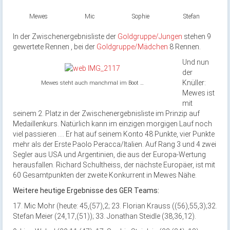
Mewes
Mic
Sophie
Stefan
In der Zwischenergebnisliste der
Goldgruppe/Jungen
stehen 9
gewertete Rennen , bei der
Goldgruppe/Mädchen
8 Rennen.
Und nun
der
Knüller:
Mewes steht auch manchmal im Boot …
Mewes ist
mit
seinem 2. Platz in der Zwischenergebnisliste im Prinzip auf
Medaillenkurs. Natürlich kann im einzigen morgigen Lauf noch
viel passieren …. Er hat auf seinem Konto 48 Punkte, vier Punkte
mehr als der Erste Paolo Peracca/Italien. Auf Rang 3 und 4 zwei
Segler aus USA und Argentinien, die aus der Europa-Wertung
herausfallen. Richard Schultheiss, der nächste Europäer, ist mit
60 Gesamtpunkten der zweite Konkurrent in Mewes Nähe.
Weitere heutige Ergebnisse des GER Teams:
17. Mic Mohr (heute: 45,(57),2; 23. Florian Krauss ((56),55,3);32.
Stefan Meier (24,17,(51)); 33. Jonathan Steidle (38,36,12).