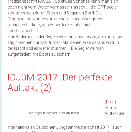
Traditionsschiff PASSAT. So etwas Schönes kann man sich
doch nicht vom Wetter vermasseln lassen …. die OPTIsegler
kämpften sich durch Sturm und Regen an Bord. Die
Organisation war hervorragend, die Begrüßungsrede
„optigerecht“ kurz, das Essen lecker, aber nicht
sportlerorientiert.
Eine Änderung in der Segelanweisung lässt es zu, am morgigen
Tag 4 Rennen durchzuführen. Mal sehen, was daraus wird. In
der Nacht soll es weiter stürmen … Die Segler wurden
aufgefordert ihre Boote zu sichern.
IDJüM 2017: Der perfekte
Auftakt (2)
(
bmg
)
Prima
Foto: segel-bilder.de/Christian Beeck
Auftakt der
Internationalen Deutschen Jüngstenmeisterschaft 2017, auch