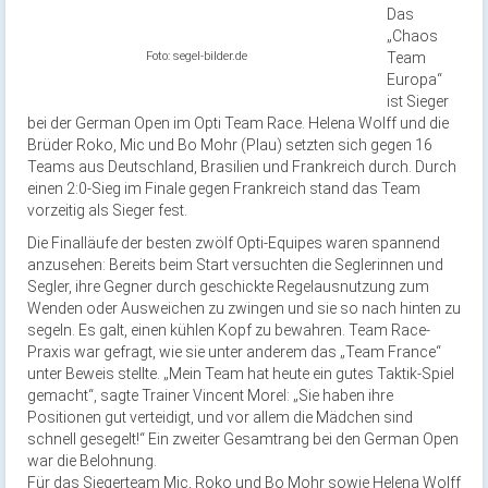
Das
„Chaos
Foto: segel-bilder.de
Team
Europa“
ist Sieger
bei der German Open im Opti Team Race. Helena Wolff und die
Brüder Roko, Mic und Bo Mohr (Plau) setzten sich gegen 16
Teams aus Deutschland, Brasilien und Frankreich durch. Durch
einen 2:0-Sieg im Finale gegen Frankreich stand das Team
vorzeitig als Sieger fest.
Die Finalläufe der besten zwölf Opti-Equipes waren spannend
anzusehen: Bereits beim Start versuchten die Seglerinnen und
Segler, ihre Gegner durch geschickte Regelausnutzung zum
Wenden oder Ausweichen zu zwingen und sie so nach hinten zu
segeln. Es galt, einen kühlen Kopf zu bewahren. Team Race-
Praxis war gefragt, wie sie unter anderem das „Team France“
unter Beweis stellte. „Mein Team hat heute ein gutes Taktik-Spiel
gemacht“, sagte Trainer Vincent Morel: „Sie haben ihre
Positionen gut verteidigt, und vor allem die Mädchen sind
schnell gesegelt!“ Ein zweiter Gesamtrang bei den German Open
war die Belohnung.
Für das Siegerteam Mic, Roko und Bo Mohr sowie Helena Wolff