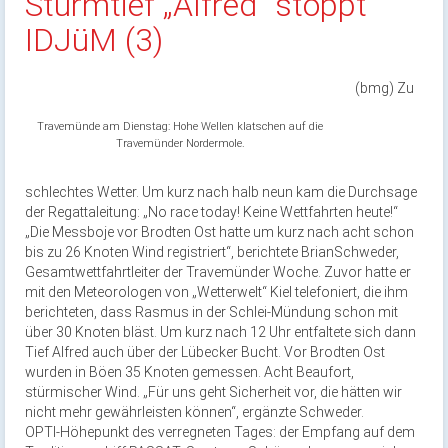
Sturmtief „Alfred“ stoppt
IDJüM (3)
(bmg) Zu
Travemünde am Dienstag: Hohe Wellen klatschen auf die
Travemünder Nordermole.
schlechtes Wetter. Um kurz nach halb neun kam die Durchsage
der Regattaleitung: „No race today! Keine Wettfahrten heute!“
„Die Messboje vor Brodten Ost hatte um kurz nach acht schon
bis zu 26 Knoten Wind registriert“, berichtete BrianSchweder,
Gesamtwettfahrtleiter der Travemünder Woche. Zuvor hatte er
mit den Meteorologen von „Wetterwelt“ Kiel telefoniert, die ihm
berichteten, dass Rasmus in der Schlei-Mündung schon mit
über 30 Knoten bläst. Um kurz nach 12 Uhr entfaltete sich dann
Tief Alfred auch über der Lübecker Bucht. Vor Brodten Ost
wurden in Böen 35 Knoten gemessen. Acht Beaufort,
stürmischer Wind. „Für uns geht Sicherheit vor, die hätten wir
nicht mehr gewährleisten können“, ergänzte Schweder.
OPTI-Höhepunkt des verregneten Tages: der Empfang auf dem