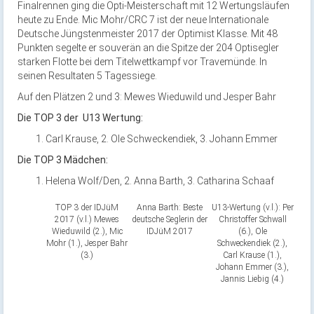
Finalrennen ging die Opti-Meisterschaft mit 12 Wertungsläufen
heute zu Ende. Mic Mohr/CRC 7 ist der neue Internationale
Deutsche Jüngstenmeister 2017 der Optimist Klasse. Mit 48
Punkten segelte er souverän an die Spitze der 204 Optisegler
starken Flotte bei dem Titelwettkampf vor Travemünde. In
seinen Resultaten 5 Tagessiege.
Auf den Plätzen 2 und 3: Mewes Wieduwild und Jesper Bahr
Die TOP 3 der U13 Wertung:
Carl Krause, 2. Ole Schweckendiek, 3. Johann Emmer
Die TOP 3 Mädchen:
Helena Wolf/Den, 2. Anna Barth, 3. Catharina Schaaf
TOP 3 der IDJüM
Anna Barth: Beste
U13-Wertung (v.l.): Per
2017 (v.l.) Mewes
deutsche Seglerin der
Christoffer Schwall
Wieduwild (2.), Mic
IDJüM 2017
(6.), Ole
Mohr (1.), Jesper Bahr
Schweckendiek (2.),
(3.)
Carl Krause (1.),
Johann Emmer (3.),
Jannis Liebig (4.)