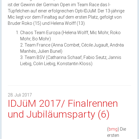
ist der Gewinn der German Open im Team Race das I-
Tüpfelchen auf einer erfolgreichen Opti-IDJüM: Der 13-jährige
Mic liegt vor dem Finaltag auf dem ersten Platz, gefolgt von
Bruder Roko (15) und Helena Wolff (13).
Chaos Team Europa (Helena Wolff, Mic Mohr, Roko
Mohr, Bo Mohr)
2. Team France (Anna Combet, Cécile Jugault, Andréa
Manhés, Julien Bunel)
3. Team BSV (Catharina Schaaf, Fabio Seutz, Jannis
Liebig, Colin Liebig, Konstantin Kloss)
28. Juli 2017
IDJüM 2017/ Finalrennen
und Jubiläumsparty (6)
(
bmg
) Die
ersten