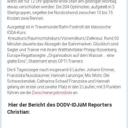
wenn der für 12 Uhr geplante erste Start am gestrigen Montag
etwas verschoben werden. Die 204 Optimisten, aufgeteilt in 3
Startgruppen, segelten bei Nordostwind zwischen 10 bis 15
Knoten zwei Rennen.
Ausgelegt ist in Travemünde/Bahn Foxtrott der klassische
IODA-Kurs:
Kreuzkurs/Raumschotskurs/Vorwindkurs/Zielkreuz. Rund 50
Minuten dauerte das Absegeln der Bahnmarken. Glücklich sind
Segler und Trainer mit ihrem Wettfahrtleiter Philipp Rosenberg,
Europe-Regattasegler. „Organisation auf dem Wasser … eine
glatte Eins“, Statement eines OPTI-Trainers.
Die 6 Tagessieger nach insgesamt 6 Läufen: Johann Emmer,
Franziska Nussbaumer, Hannah Lanzinger, Mic Mohr, Ole
Schweckendiek, Catharina Schaaf.Franziska und Hannah
gelang ein erster und zweiter Platz in den 2 Läufen, mit 3 Punkten
führen sie die
Zwischenergebnisliste
an.
Hier der Bericht des DODV-IDJüM Reporters
Christian: