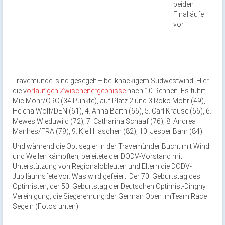
beiden
Finalläufe
vor
Travemünde sind gesegelt – bei knackigem Südwestwind. Hier
die v
orläufigen Zwischenergebnisse
nach 10 Rennen. Es führt
Mic Mohr/CRC (34 Punkte), auf Platz 2 und 3 Roko Mohr (49),
Helena Wolf/DEN (61), 4. Anna Barth (66), 5. Carl Krause (66), 6.
Mewes Wieduwild (72), 7. Catharina Schaaf (76), 8. Andrea
Manhes/FRA (79), 9. Kjell Haschen (82), 10. Jesper Bahr (84).
Und während die Optisegler in der Travemünder Bucht mit Wind
und Wellen kämpften, bereitete der DODV-Vorstand mit
Unterstützung von Regionalobleuten und Eltern die DODV-
Jubiläumsfete vor. Was wird gefeiert: Der 70. Geburtstag des
Optimisten, der 50. Geburtstag der Deutschen Optimist-Dinghy
Vereinigung; die Siegerehrung der German Open imTeam Race
Segeln (Fotos unten).