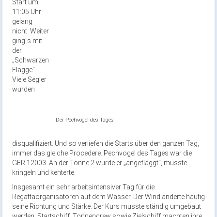
Start um
11:05 Uhr
gelang
nicht. Weiter
ging´s mit
der
„Schwarzen
Flagge“.
Viele Segler
wurden
Der Pechvogel des Tages …
disqualifiziert. Und so verliefen die Starts über den ganzen Tag,
immer das gleiche Procedere. Pechvogel des Tages war die
GER 12003. An der Tonne 2 wurde er „angefläggt“, musste
kringeln und kenterte.
Insgesamt ein sehr arbeitsintensiver Tag für die
Regattaorganisatoren auf dem Wasser. Der Wind änderte häufig
seine Richtung und Stärke. Der Kurs musste ständig umgebaut
werden. Startschiff, Tonnencrew sowie Zielschiff machten ihre