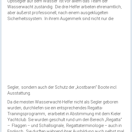
Optisegler auf dem Wasser ist vor allem das Team der
Wasserwacht zuständig. Die drei Helfer arbeiten ehrenamtlich,
aber äußerst professionell, nach einem ausgeklügelten
Sicherheitssys
tem. In ihrem Augenmerk sind nicht nur die
Segler, sondern auch der Schutz der „kostbaren“ Boote incl.
Ausstattung.
Da die meisten Wasserwacht-Helfer nicht als Segler geboren
wurden, durchliefen sie ein entsprechendes Regatta-
Trainingsprogramm, erarbeitet in Abstimmung mit dem Kieler
Yachtclub. Sie wurden geschult rund um den Bereich „Regatta“
– Flaggen – und Schallsignale, Regattaterminologie – auch in
Englisch. Sie durften während ihrer Ausbildung auch selbst mal