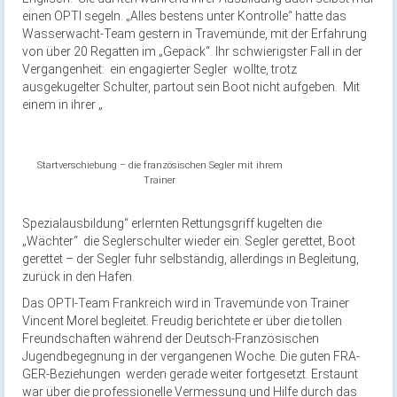
einen OPTI segeln. „Alles bestens unter Kontrolle“ hatte das
Wasserwacht-Team gestern in Travemünde, mit der Erfahrung
von über 20 Regatten im „Gepäck“. Ihr schwierigster Fall in der
Vergangenheit: ein engagierter Segler wollte, trotz
ausgekugelter Schulter, partout sein Boot nicht aufgeben. Mit
einem in ihrer „
Startverschiebung – die französischen Segler mit ihrem
Trainer
Spezialausbildung“ erlernten Rettungsgriff kugelten die
„Wächter“ die Seglerschulter wieder ein. Segler gerettet, Boot
gerettet – der Segler fuhr selbständig, allerdings in Begleitung,
zurück in den Hafen.
Das OPTI-Team Frankreich wird in Travemünde von Trainer
Vincent Morel begleitet. Freudig berichtete er über die tollen
Freundschaften während der Deutsch-Französischen
Jugendbegegnung in der vergangenen Woche. Die guten FRA-
GER-Beziehungen werden gerade weiter fortgesetzt. Erstaunt
war über die professionelle Vermessung und Hilfe durch das