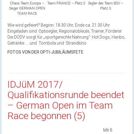
Chaos Team Europa –
Team FRANCE – Platz 2
Segler des Team BSV –
Sieger GERMAN OPEN
Platz 3
TEAM RACE
Wie wird gefeiert? Beginn: 18.30 Uhr; Ende ca. 21.30 Uhr.
Eingeladen sind: Optisegler, Regionalobleute, Trainer, Förderer.
Die DODV sorgt für „sportgerechte Nahrung“: Hot Dogs, Haribo,
Getränke …. und Tombola und Strandkino.
FOTOS VON DER OPTI-JUBILÄUMSFETE
IDJüM 2017/
Qualifikationsrunde beendet
– German Open im Team
Race begonnen (5)
Mi
t 8