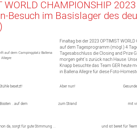
T WORLD CHAMPIONSHIP 2023 
en-Besuch im Basislager des de
)
Finaltag bei der 2023 OPTIMIST WORL
auf dem Tagesprogramm (mögl.) 4 Tag
nft auf dem Campingplatz Ballena
Tagesabschluss die Closing and Prize G
Allegre
morgen geht´s zurück nach Hause. Unse
Knapp besuchte das Team GER heute mo
in Ballena Allegre für diese Foto-Homest
Stühle besetzt!
Aber nun!
Gesunde
n Booten …auf dem
zum Strand
mit v
chon da, sorgt für gute Stimmung …
und ist bereit für Tea