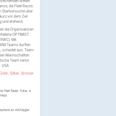
 brechenden Wellen
ance, die Fleet Races
n Startversuche über
kurz vor dem Ziel
g und drehend.
en die Organisatoren
efallene OPTIMIST
RWC). Mit
n WM-Teams durften
rt, scheidet aus. Team
gten Mannschaften.
tsche Team verlor
. USA.
Gold-, Silber-, Bronze
ne Fleet Races. Fotos: A.
napp
Geschenk an WM-Segler