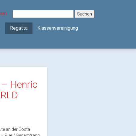
Suchen
nach:
n
Regatta
Klassenvereinigung
– Henric
ORLD
te an der Costa
IP, auf Gesamtrang