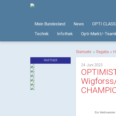
Mein Bundesland
News
OPTI CLASS 
Technik
Infothek
Opti-Markt/-Teamk
Startseite
Regatta
H
PARTNER
24. Juni 2023
OPTIMIS
Wigforss
CHAMPIO
Ein Weltmeister 