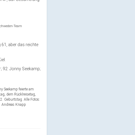
Schweden-Team
 61, aber das reichte
el.
er; 92. Jonny Seekamp;
ny Seekamp feierte am
ag, dem Rücklreisetag,
2. Geburtstag. Alle Fotos:
Andreas Knapp