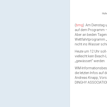
Hoh
(
bmg
) Am Dienstag 
auf dem Programm – d
Aber an beiden Tagen
Wettfahrtprogramm „v
nicht ins Wasser sch
Heute um 12 Uhr soll 
vielleicht kein Beach
„gewässert“ werden.
WM-Informationsbesch
die letzten Infos auf 
Andreas Knapp, Vors
DINGHY ASSOCIATION t