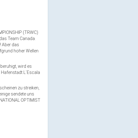
HAMPIONSHIP (TRWC)
r das Team Canada.
! Aber das
ufgrund hoher Wellen
beruhigt, wird es
en Hafenstadt L´Escala
cheinen zu streiken,
einige sendete uns
RNATIONAL OPTIMIST