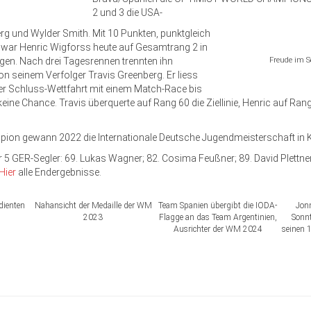
2 und 3 die USA-
rg und Wylder Smith. Mit 10 Punkten, punktgleich
, war Henric Wigforss heute auf Gesamtrang 2 in
egen. Nach drei Tagesrennen trennten ihn
Freude im 
von seinem Verfolger Travis Greenberg. Er liess
der Schluss-Wettfahrt mit einem Match-Race bis
eine Chance. Travis überquerte auf Rang 60 die Ziellinie, Henric auf Rang
ion gewann 2022 die Internationale Deutsche Jugendmeisterschaft in Ki
 5 GER-Segler: 69. Lukas Wagner; 82. Cosima Feußner; 89. David Plettn
Hier
alle Endergebnisse.
dienten
Nahansicht der Medaille der WM
Team Spanien übergibt die IODA-
Jon
2023
Flagge an das Team Argentinien,
Sonnt
Ausrichter der WM 2024
seinen 1