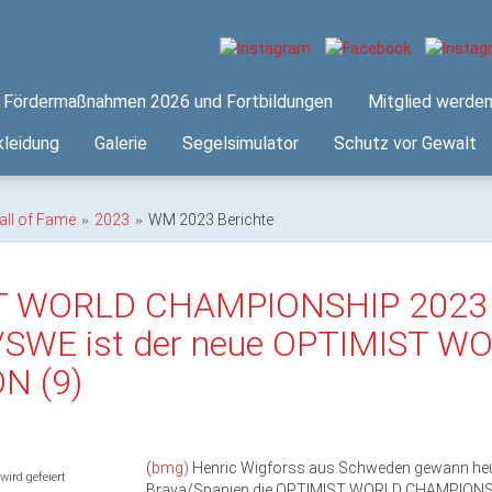
Fördermaßnahmen 2026 und Fortbildungen
Mitglied werde
leidung
Galerie
Segelsimulator
Schutz vor Gewalt
all of Fame
2023
WM 2023 Berichte
T WORLD CHAMPIONSHIP 2023 
/SWE ist der neue OPTIMIST W
N (9)
(
bmg)
Henric Wigforss aus Schweden gewann heu
wird gefeiert
Brava/Spanien die OPTIMIST WORLD CHAMPIONSH