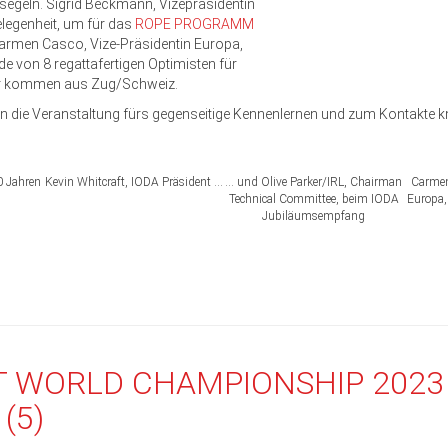
segeln. Sigrid Beckmann, Vizepräsidentin
elegenheit, um für das
ROPE PROGRAMM
rmen Casco, Vize-Präsidentin Europa,
de von 8 regattafertigen Optimisten für
er kommen aus Zug/Schweiz.
en die Veranstaltung fürs gegenseitige Kennenlernen und zum Kontakte k
0 Jahren
Kevin Whitcraft, IODA Präsident …
… und Olive Parker/IRL, Chairman
Carmen
Technical Committee, beim IODA
Europa,
Jubiläumsempfang
T WORLD CHAMPIONSHIP 2023
 (5)