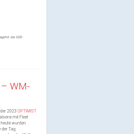
egehrt: die GER-
 – WM-
 der 2023
OPTIMIST
alserie mit Fleet
 heute wurden
e der Tag