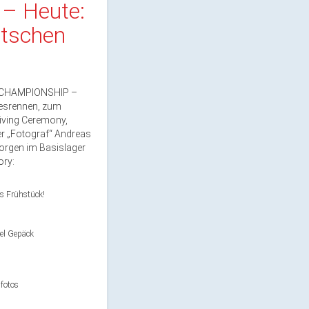
– Heute:
utschen
D CHAMPIONSHIP –
esrennen, zum
iving Ceremony,
r „Fotograf“ Andreas
rgen im Basislager
ory:
s Frühstück!
iel Gepäck
mfotos