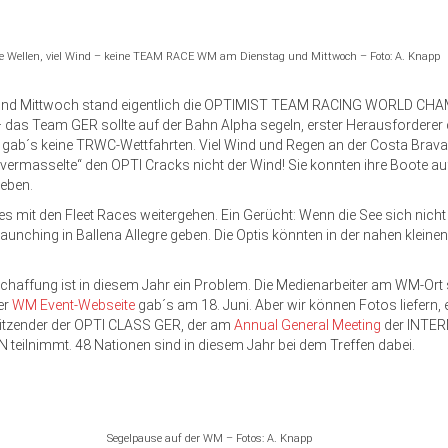
e Wellen, viel Wind – keine TEAM RACE WM am Dienstag und Mittwoch – Foto: A. Knapp
und Mittwoch stand eigentlich die OPTIMIST TEAM RACING WORLD C
as Team GER sollte auf der Bahn Alpha segeln, erster Herausfordere
 gab´s keine TRWC-Wettfahrten. Viel Wind und Regen an der Costa Brava
ermasselte“ den OPTI Cracks nicht der Wind! Sie konnten ihre Boote a
ieben.
es mit den Fleet Races weitergehen. Ein Gerücht: Wenn die See sich nicht 
-Launching in Ballena Allegre geben. Die Optis könnten in der nahen klein
affung ist in diesem Jahr ein Problem. Die Medienarbeiter am WM-Ort s
der
WM Event-Webseite
gab´s am 18. Juni. Aber wir können Fotos liefern, 
itzender der OPTI CLASS GER, der am
Annual General Meeting
der INTE
eilnimmt. 48 Nationen sind in diesem Jahr bei dem Treffen dabei.
Segelpause auf der WM – Fotos: A. Knapp