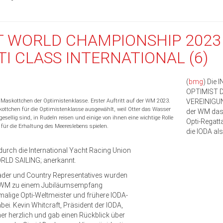
T WORLD CHAMPIONSHIP 2023 
TI CLASS INTERNATIONAL (6)
(
bmg
) Die
OPTIMIST 
 Maskottchen der Optimistenklasse. Erster Auftritt auf der WM 2023.
VEREINIGUNG
kottchen für die Optimistenklasse ausgewählt, weil Otter das Wasser
der WM das
 gesellig sind, in Rudeln reisen und einige von ihnen eine wichtige Rolle
Opti-
Regatt
für die Erhaltung des Meereslebens spielen.
die IODA als
durch die International Yacht Racing Union
ORLD SAILING; anerkannt.
ader und Country Representatives wurden
r WM zu einem Jubiläumsempfang
alige Opti-Weltmeister und frühere IODA-
bei. Kevin Whitcraft, Präsident der IODA,
er herzlich und gab einen Rückblick über