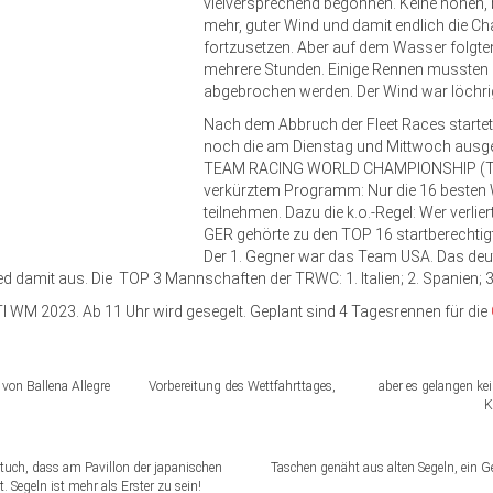
vielversprechend begonnen. Keine hohen,
mehr, guter Wind und damit endlich die Ch
fortzusetzen. Aber auf dem Wasser folgte
mehrere Stunden. Einige Rennen mussten 
abgebrochen werden. Der Wind war löchri
Nach dem Abbruch der Fleet Races startet
noch die am Dienstag und Mittwoch ausg
TEAM RACING WORLD CHAMPIONSHIP (T
verkürztem Programm: Nur die 16 beste
teilnehmen. Dazu die k.o.-Regel: Wer verlie
GER gehörte zu den TOP 16 startberechti
Der 1. Gegner war das Team USA. Das deu
 damit aus. Die TOP 3 Mannschaften der TRWC: 1. Italien; 2. Spanien; 3
I WM 2023. Ab 11 Uhr wird gesegelt. Geplant sind 4 Tagesrennen für die
 von Ballena Allegre
Vorbereitung des Wettfahrttages,
aber es gelangen kei
K
ftuch, dass am Pavillon der japanischen
Taschen genäht aus alten Segeln, ein 
 Segeln ist mehr als Erster zu sein!