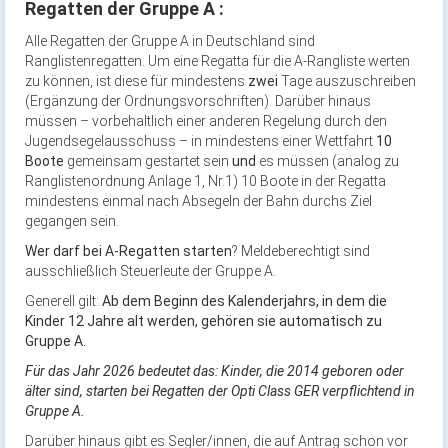
Regatten der Gruppe A :
Alle Regatten der Gruppe A in Deutschland sind
Ranglistenregatten. Um eine Regatta für die A-Rangliste werten
zu können, ist diese für mindestens
zwei
Tage auszuschreiben
(Ergänzung der Ordnungsvorschriften). Darüber hinaus
müssen – vorbehaltlich einer anderen Regelung durch den
Jugendsegelausschuss – in mindestens einer Wettfahrt
10
Boote
gemeinsam gestartet sein
und
es müssen (analog zu
Ranglistenordnung Anlage 1, Nr.1) 10 Boote in der Regatta
mindestens einmal nach Absegeln der Bahn durchs Ziel
gegangen sein.
Wer darf bei A-Regatten starten
? Meldeberechtigt sind
ausschließlich Steuerleute der Gruppe A.
Generell gilt:
Ab dem Beginn des Kalenderjahrs, in dem die
Kinder 12 Jahre alt werden, gehören sie automatisch zu
Gruppe A.
Für das Jahr 2026 bedeutet das: Kinder, die 2014 geboren oder
älter sind, starten bei Regatten der Opti Class GER verpflichtend in
Gruppe A.
Darüber hinaus gibt es Segler/innen, die auf Antrag schon vor