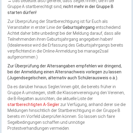
→ Das bedeutet also generell, dass Segler/innen, die in der
Gruppe A startberechtigt sind,
nicht mehr in der Gruppe B
starten dürfen!
Zur Überprüfung der Startberechtigung ist für Euch als
Veranstalter in erster Linie der
Geburtsjahrgang
entscheidend.
Achtet daher bitte unbedingt bei der Meldung darauf, dass alle
Teilnehmenden ihren Geburtsjahrgang angegeben haben!
(Idealerweise wird die Erfassung des Geburtsjahrgangs bereits
verpflichtend in die Online-Anmeldung bei manage2sail
aufgenommen.)
Zur Überprüfung der Altersangaben empfehlen wir dringend,
bei der Anmeldung einen Altersnachweis vorlegen zu lassen
(Jugendsegelschein, alternativ auch Schülerausweis o.ä.).
Da es darüber hinaus Segler/innen gibt, die bereits früher in
Gruppe A umsteigen, stellt die Klassenvereinigung den Vereinen,
die B-Regatten ausrichten, die aktuelle Liste der
startberechtigten A-Segler
zur Verfügung, anhand derer sie die
Meldungen hinsichtlich der Startberechtigung in der Gruppe B
bereits im Vorfeld überprüfen können. So lassen sich faire
Segelbedingungen schaffen und unnötige
Protestverhandlungen vermeiden.