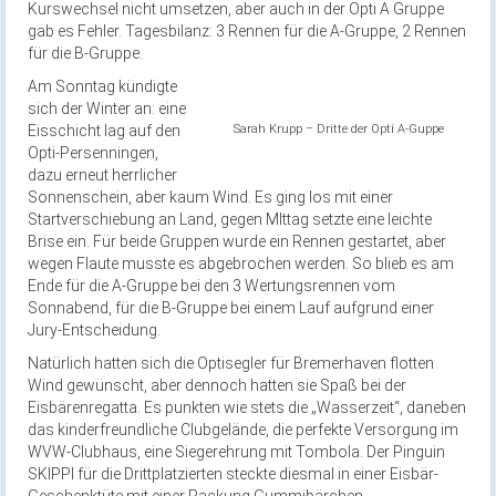
Kurswechsel nicht umsetzen, aber auch in der Opti A Gruppe
gab es Fehler. Tagesbilanz: 3 Rennen für die A-Gruppe, 2 Rennen
für die B-Gruppe.
Am Sonntag kündigte
sich der Winter an: eine
Eisschicht lag auf den
Sarah Krupp – Dritte der Opti A-Guppe
Opti-Persenningen,
dazu erneut herrlicher
Sonnenschein, aber kaum Wind. Es ging los mit einer
Startverschiebung an Land, gegen MIttag setzte eine leichte
Brise ein. Für beide Gruppen wurde ein Rennen gestartet, aber
wegen Flaute musste es abgebrochen werden. So blieb es am
Ende für die A-Gruppe bei den 3 Wertungsrennen vom
Sonnabend, für die B-Gruppe bei einem Lauf aufgrund einer
Jury-Entscheidung.
Natürlich hatten sich die Optisegler für Bremerhaven flotten
Wind gewünscht, aber dennoch hatten sie Spaß bei der
Eisbärenregatta. Es punkten wie stets die „Wasserzeit“, daneben
das kinderfreundliche Clubgelände, die perfekte Versorgung im
WVW-Clubhaus, eine Siegerehrung mit Tombola. Der Pinguin
SKIPPI für die Drittplatzierten steckte diesmal in einer Eisbär-