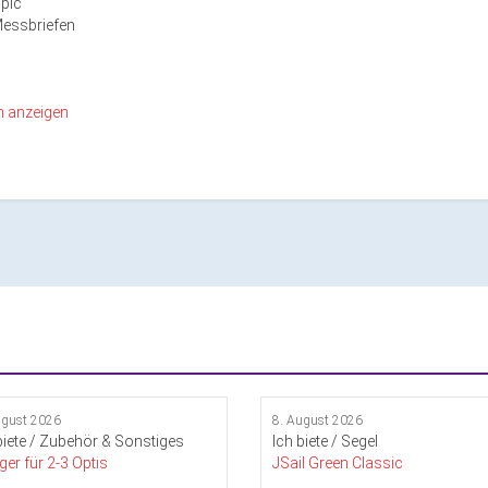
mpic
Messbriefen
n anzeigen
ugust 2026
8. August 2026
biete / Zubehör & Sonstiges
Ich biete / Segel
er für 2-3 Optis
JSail Green Classic