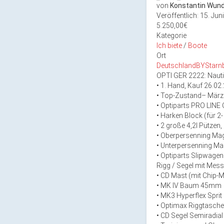
von
Konstantin Wund
Veröffentlich: 15. Ju
5.250,00€
Kategorie
Ich biete
/
Boote
Ort
Deutschland
BY
Starn
OPTI GER 2222: Nauti
• 1. Hand, Kauf 26.02
• Top-Zustand– März 
• Optiparts PRO LINE 
• Harken Block (für 2
• 2 große 4,2l Pützen
• Oberpersenning Ma
• Unterpersenning Ma
• Optiparts Slipwage
Rigg / Segel mit Mess
• CD Mast (mit Chip-M
• MK IV Baum 45mm
• MK3 Hyperflex Sprit
• Optimax Riggtasche
• CD Segel Semiradial