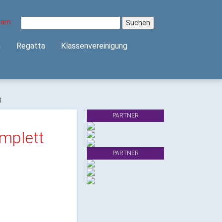
Suchen
nach:
n
Regatta
Klassenvereinigung
g
PARTNER
mplett
PARTNER