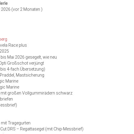
erle
ni 2026 (vor 2 Monaten )
berg
vela Race plus
.2025
bis Mai 2026 gesegelt, wie neu
Opti Großschot verjüngt
- bis 4-fach Übersetzung)
, Praddel, Mastsicherung
gic Marine
gic Marine
n mit großen Vollgummirädern schwarz
briefen
essbrief)
 mit Tragegurten
 Cut DRS – Regattasegel (mit Chip-Messbrief)