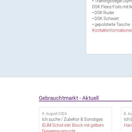
• Trainingssegel Oly
DSK Flexis Foils mit 
• DSK Ruder
• DSK Schwert
• gepolsterte Tasche
Kontaktinformatione
Gebrauchtmarkt - Aktuell
9. August 2026
8. A
Ich suche / Zubehör & Sonstiges
Ich 
IDJM Schot inkl. Block mit gelbem
Häng
Dyneema gesucht