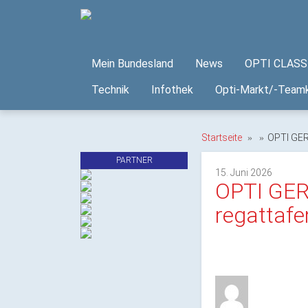
Mein Bundesland
News
OPTI CLASS 
Technik
Infothek
Opti-Markt/-Teamk
Startseite
OPTI GER 
PARTNER
15. Juni 2026
OPTI GER 
regattafe