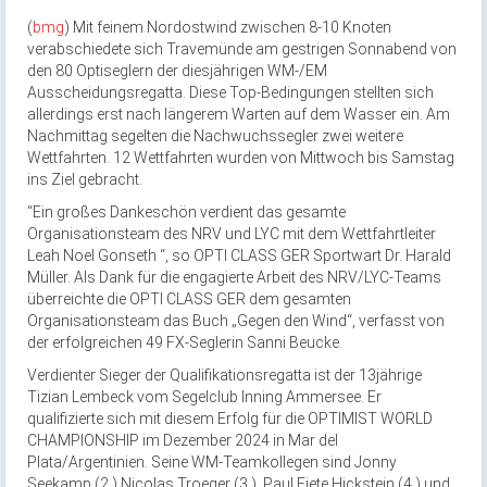
(
bmg
) Mit feinem Nordostwind zwischen 8-10 Knoten
verabschiedete sich Travemünde am gestrigen Sonnabend von
den 80 Optiseglern der diesjährigen WM-/EM
Ausscheidungsregatta. Diese Top-Bedingungen stellten sich
allerdings erst nach längerem Warten auf dem Wasser ein. Am
Nachmittag segelten die Nachwuchssegler zwei weitere
Wettfahrten. 12 Wettfahrten wurden von Mittwoch bis Samstag
ins Ziel gebracht.
“Ein großes Dankeschön verdient das gesamte
Organisationsteam des NRV und LYC mit dem Wettfahrtleiter
Leah Noel Gonseth “, so OPTI CLASS GER Sportwart Dr. Harald
Müller. Als Dank für die engagierte Arbeit des NRV/LYC-Teams
überreichte die OPTI CLASS GER dem gesamten
Organisationsteam das Buch „Gegen den Wind“, verfasst von
der erfolgreichen 49 FX-Seglerin Sanni Beucke.
Verdienter Sieger der Qualifikationsregatta ist der 13jährige
Tizian Lembeck vom Segelclub Inning Ammersee. Er
qualifizierte sich mit diesem Erfolg für die OPTIMIST WORLD
CHAMPIONSHIP im Dezember 2024 in Mar del
Plata/Argentinien. Seine WM-Teamkollegen sind Jonny
Seekamp (2.),Nicolas Troeger (3.), Paul Fiete Hickstein (4.) und