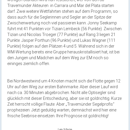
Travemünder Akteuren in Carrara und Mar del Plata starten
darf. Zwei weitere Wettfahrten stehen auf dem Programm, so
dass auch für die Seglerinnen und Segler an der Spitze der
Zwischenwertung noch viel passieren kann. Jonny Seekamp
führt mit 41 Punkten vor Tizian Lembeck (56 Punkte). Zwischen
Tizian und Nicolas Troeger (77 Punkte) auf Rang 3 liegen 21
Punkte. Jasper Porthun (96 Punkte) und Lukas Wagner (111
Punkte) folgen auf den Plätzen 4 und 5. Während sich in der
WM-Wertung bereits eine Gruppe herauskristallisiert hat, ist bei
den Jungen und Mädchen auf dem Weg zur EM noch so
eininges ziemlich offen.
Bei Nordwestwind um 4 Knoten macht sich die Flotte gegen 12
Uhr auf den Weg zur ersten Bahnmarke. Aber dieser Lauf wird
nach ca. 30 Minuten abgebrochen. Nicht alle Optisegler sind
glücklich mit dieser Entscheidung, aber sie ist goldrichtig. Kurze
Zeit herrscht völlige Flaute. Aber „Travemünder Segelprofis“
prophezeien: Jetzt geduldig warten, demnächst wird hier eine
frische Seebrise einsetzen. Ihre Prognose ist goldrichtig!
Lea Marie