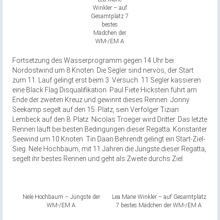
Winkler – auf
Gesamtplatz 7
bestes
Mädchen der
WM-/EM A
Fortsetzung des Wasserprogramm gegen 14 Uhr bei
Nordostwind um 8 Knoten. Die Segler sind nervös, der Start
zum 11. Lauf gelingt erst beim 3. Versuch. 11 Segler kassieren
eine Black Flag Disqualifikation. Paul Fiete Hickstein führt am
Ende der zweiten Kreuz und gewinnt dieses Rennen. Jonny
Seekamp segelt auf den 15. Platz, sein Verfolger Tizian
Lembeck auf den 8. Platz. Nicolas Troeger wird Dritter. Das letzte
Rennen läuft bei besten Bedingungen dieser Regatta: Konstanter
Seewind um 10 Knoten. Tin Daan Behrendt gelingt ein Start-Ziel-
Sieg. Nele Hochbaum, mit 11 Jahren die Jüngste dieser Regatta,
segelt ihr bestes Rennen und geht als Zweite durchs Ziel.
Nele Hochbaum – Jüngste der
Lea Marie Winkler – auf Gesamtplatz
WM-/EM A
7 bestes Mädchen der WM-/EM A