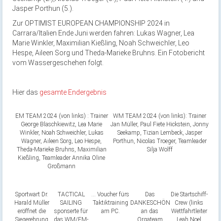
Jasper Porthun (5.).
Zur OPTIMIST EUROPEAN CHAMPIONSHIP 2024 in
Carrara/Italien Ende Juni werden fahren: Lukas Wagner, Lea
Marie Winkler, Maximilian Kießling, Noah Schweichler, Leo
Hespe, Aileen Sorg und Theda-Marieke Bruhns. Ein Fotobericht
vom Wassergeschehen folgt.
Hier das
gesamte Endergebnis
EM TEAM 2024 (von links) : Trainer
WM TEAM 2024 (von links): Trainer
George Blaschkiewitz, Lea Marie
Jan Müller, Paul Fiete Hickstein, Jonny
Winkler, Noah Schweichler, Lukas
Seekamp, Tizian Lembeck, Jasper
Wagner, Aileen Sorg, Leo Hespe,
Porthun, Nicolas Troeger, Teamleader
Theda-Marieke Bruhns, Maximilian
Silja Wolff
Kießling, Teamleader Annika Oline
Großmann
Sportwart Dr.
TACTICAL
… Voucher fürs
Das
Die Startschiff-
Harald Müller
SAILING
Taktiktraining
DANKESCHÖN
Crew (links
eröffnet die
sponserte für
am PC.
an das
Wettfahrtleiter
Siegerehrung
das WM/EM-
Orgateam
Leah Noel