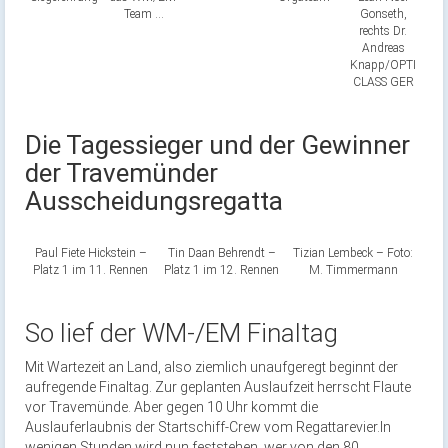
Team …
Gonseth,
rechts Dr.
Andreas
Knapp/OPTI
CLASS GER
Die Tagessieger und der Gewinner
der Travemünder
Ausscheidungsregatta
Paul Fiete Hickstein –
Tin Daan Behrendt –
Tizian Lembeck – Foto:
Platz 1 im 11. Rennen
Platz 1 im 12. Rennen
M. Timmermann
So lief der WM-/EM Finaltag
Mit Wartezeit an Land, also ziemlich unaufgeregt beginnt der
aufregende Finaltag. Zur geplanten Auslaufzeit herrscht Flaute
vor Travemünde. Aber gegen 10 Uhr kommt die
Auslauferlaubnis der Startschiff-Crew vom Regattarevier.In
wenigen Stunden wird nun feststehen, wer von den 80