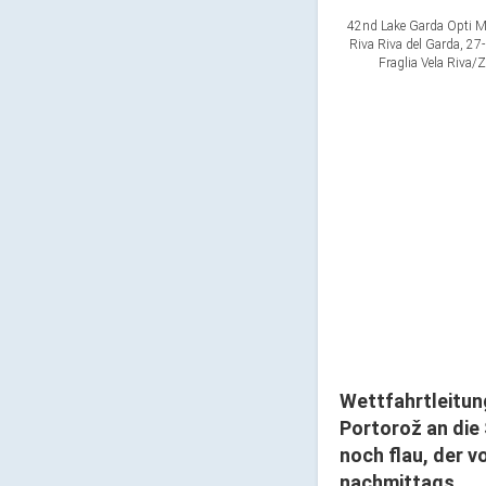
42nd Lake Garda Opti Me
Riva Riva del Garda, 2
Fraglia Vela Riva/
Wettfahrtleitung
Portorož an die
noch flau, der 
nachmittags.