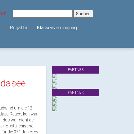
Suchen
nach:
n
Regatta
Klassenvereinigung
PARTNER
rdasee
PARTNER
Südwind um die 12
dazu Regen, kalt war
– das war nicht der
e norditalienische
 für die 971 Juniores