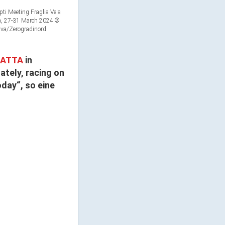
ti Meeting Fraglia Vela
da, 27-31 March 2024 ©
Riva/Zerogradinord
GATTA
in
ately, racing on
oday“, so eine