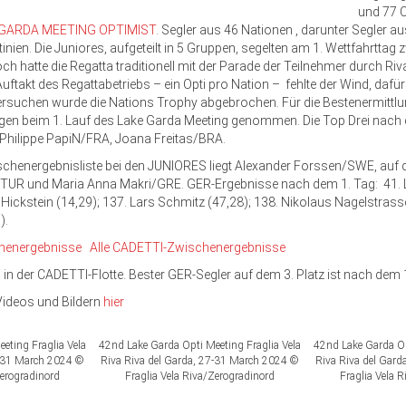
und 77 C
 GARDA MEETING OPTIMIST
. Segler aus 46 Nationen , darunter Segler 
ien. Die Juniores, aufgeteilt in 5 Gruppen, segelten am 1. Wettfahrttag z
ch hatte die Regatta traditionell mit der Parade der Teilnehmer durch R
kt des Regattabetriebs – ein Opti pro Nation – fehlte der Wind, dafür
ersuchen wurde die Nations Trophy abgebrochen. Für die Bestenermittl
ngen beim 1. Lauf des Lake Garda Meeting genommen. Die Top Drei nach 
hilippe PapiN/FRA, Joana Freitas/BRA.
ischenergebnisliste bei den JUNIORES liegt Alexander Forssen/SWE, auf
TUR und Maria Anna Makri/GRE. GER-Ergebnisse nach dem 1. Tag: 41. L
e Hickstein (14,29); 137. Lars Schmitz (47,28); 138. Nikolaus Nagelstrasse
).
chenergebnisse
Alle CADETTI-Zwischenergebnisse
 in der CADETTI-Flotte. Bester GER-Segler auf dem 3. Platz ist nach dem 
Videos und Bildern
hier
eting Fraglia Vela
42nd Lake Garda Opti Meeting Fraglia Vela
42nd Lake Garda Op
7-31 March 2024 ©
Riva Riva del Garda, 27-31 March 2024 ©
Riva Riva del Gar
Zerogradinord
Fraglia Vela Riva/Zerogradinord
Fraglia Vela 