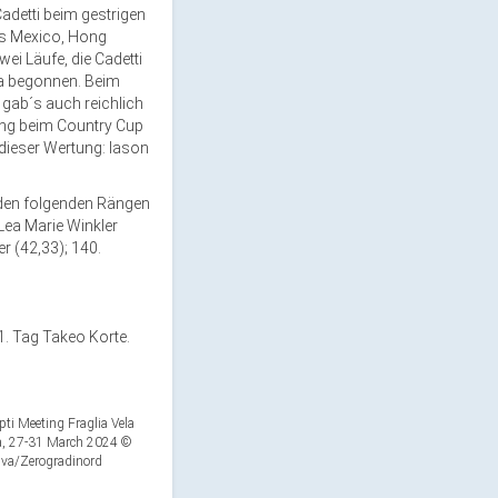
adetti beim gestrigen
aus Mexico, Hong
wei Läufe, die Cadetti
iva begonnen. Beim
 gab´s auch reichlich
ung beim Country Cup
dieser Wertung: Iason
 den folgenden Rängen
ea Marie Winkler
r (42,33); 140.
1. Tag Takeo Korte.
ti Meeting Fraglia Vela
da, 27-31 March 2024 ©
Riva/Zerogradinord