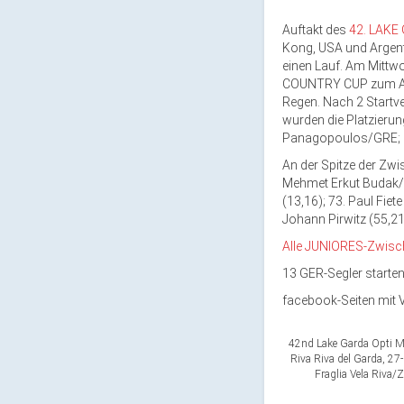
Auftakt des
42. LAKE
Kong, USA und Argentin
einen Lauf. Am Mittwo
COUNTRY CUP zum Aufta
Regen. Nach 2 Startv
wurden die Platzieru
Panagopoulos/GRE; P
An der Spitze der Zw
Mehmet Erkut Budak/
(13,16); 73. Paul Fiet
Johann Pirwitz (55,21
Alle JUNIORES-Zwis
13 GER-Segler starten
facebook-Seiten mit 
42nd Lake Garda Opti Me
Riva Riva del Garda, 2
Fraglia Vela Riva/