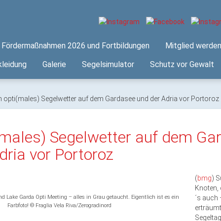
Fördermaßnahmen 2026 und Fortbildungen
Mitglied werde
leidung
Galerie
Segelsimulator
Schutz vor Gewalt
n opti(males) Segelwetter auf dem Gardasee und der Adria vor Portoroz
(males) Segelwetter auf dem Ga
dria vor Portoroz
(
bmg
) 
Knoten, 
d Lake Garda Opti Meeting – alles in Grau getaucht. Eigentlich ist es ein
´s auch 
Farbfoto! © Fraglia Vela Riva/Zerogradinord
erträumt
Segeltag