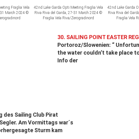
eting Fraglia Vela
42nd Lake Garda Opti Meeting Fraglia Vela
42nd Lake Garda Op
7-31 March 2024 ©
Riva Riva del Garda, 27-31 March 2024 ©
Riva Riva del Gar
Zerogradinord
Fraglia Vela Riva/Zerogradinord
Fraglia Vela 
30. SAILING POINT EASTER RE
Portoroz/Slowenien: “ Unfortun
the water couldn’t take place t
Info der
 des Sailing Club Pirat
 Segler. Am Vormittags war´s
vorhergesagte Sturm kam