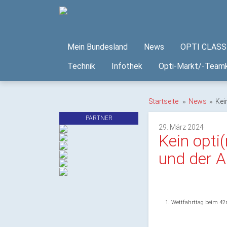
Mein Bundesland
News
OPTI CLASS 
Technik
Infothek
Opti-Markt/-Teamk
Startseite
News
Kei
PARTNER
29. März 2024
Kein opti
und der A
1. Wettfahrttag beim 42n