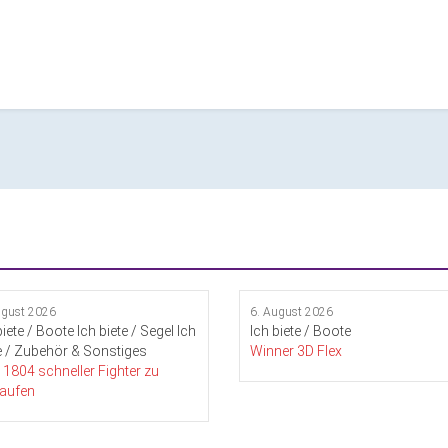
ugust 2026
6. August 2026
biete / Boote
Ich biete / Segel
Ich
Ich biete / Boote
e / Zubehör & Sonstiges
Winner 3D Flex
1804 schneller Fighter zu
kaufen