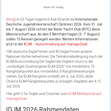
Karte: NV Verlag
(
bmg
) In 63 Tagen beginnt in Kiel-Strande die
Internationale
Deutsche Jugendmeisterschaft Optimist 2026. Vom 31. Juli
bis 7. August 2026 richtet der Kieler Yacht-Club (KYC) diese
Meisterschaft aus. An den 5 Wettfahrttagen (3.-7. August)
sollen 15 Rennen gesegelt werden. Weitere Informationen
jetzt in der I
DJM – Ausschreibung auf manage2sail.
180 deutsche Segler*innen und 40 Segler*innen anderer
Nationen dürfen teilnehmen. Die Teilnahmebedingung nach der
IDJM-Ausschreibung:Der Segler/die Seglerin muss in der
„vorläufigen Qualirangliste IDJM 2026“ mit mindestens 75
Ranglistenpunkte aus mindestens 9 Ranglistenwertungen
stehen. Die IDJM-Rangliste schließt am 6. Juli 2026, letzte
Chance IDJM-Ranglistenpunkte zu ersegeln: Regatten am 4./5.
Juli 2026.
Hier geht´s für Segler und Coaches zum
IDJM-Meldeportal auf
manage2sail –
IDJM 2026 Rahmendaten