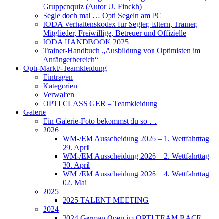
Gruppenquiz (Autor U. Finckh)
Segle doch mal … Opti Segeln am PC
IODA Verhaltenskodex für Segler, Eltern, Trainer,
Mitglieder, Freiwillige, Betreuer und Offizielle
IODA HANDBOOK 2025
Trainer-Handbuch „Ausbildung von Optimisten im
Anfängerbereich“
Opti-Markt/-Teamkleidung
Eintragen
Kategorien
Verwalten
OPTI CLASS GER – Teamkleidung
Galerie
Ein Galerie-Foto bekommst du so …
2026
WM-/EM Ausscheidung 2026 – 1. Wettfahrttag
29. April
WM-/EM Ausscheidung 2026 – 2. Wettfahrttag
30. April
WM-/EM Ausscheidung 2026 – 4. Wettfahrttag
02. Mai
2025
2025 TALENT MEETING
2024
2024 German Open im OPTI TEAM RACE