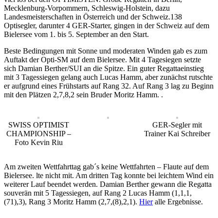
Mecklenburg-Vorpommern, Schleswig-Holstein, dazu
Landesmeisterschaften in Österreich und der Schweiz.138
Optisegler, darunter 4 GER-Starter, gingen in der Schweiz auf dem
Bielersee vom 1. bis 5. September an den Start.
Beste Bedingungen mit Sonne und moderaten Winden gab es zum
Auftakt der Opti-SM auf dem Bielersee. Mit 4 Tagesiegen setzte
sich Damian Berther/SUI an die Spitze. Ein guter Regattaeinstieg
mit 3 Tagessiegen gelang auch Lucas Hamm, aber zunächst rutschte
er aufgrund eines Frühstarts auf Rang 32. Auf Rang 3 lag zu Beginn
mit den Plätzen 2,7,8,2 sein Bruder Moritz Hamm. .
SWISS OPTIMIST
GER-Segler mit
CHAMPIONSHIP –
Trainer Kai Schreiber
Foto Kevin Riu
Am zweiten Wettfahrttag gab´s keine Wettfahrten – Flaute auf dem
Bielersee. lte nicht mit. Am dritten Tag konnte bei leichtem Wind ein
weiterer Lauf beendet werden. Damian Berther gewann die Regatta
souverän mit 5 Tagessiegen, auf Rang 2 Lucas Hamm (1,1,1,
(71),3), Rang 3 Moritz Hamm (2,7,(8),2,1).
Hier
alle Ergebnisse.