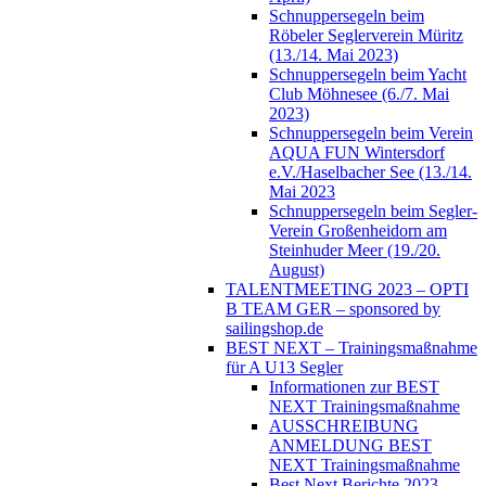
Schnuppersegeln beim
Röbeler Seglerverein Müritz
(13./14. Mai 2023)
Schnuppersegeln beim Yacht
Club Möhnesee (6./7. Mai
2023)
Schnuppersegeln beim Verein
AQUA FUN Wintersdorf
e.V./Haselbacher See (13./14.
Mai 2023
Schnuppersegeln beim Segler-
Verein Großenheidorn am
Steinhuder Meer (19./20.
August)
TALENTMEETING 2023 – OPTI
B TEAM GER – sponsored by
sailingshop.de
BEST NEXT – Trainingsmaßnahme
für A U13 Segler
Informationen zur BEST
NEXT Trainingsmaßnahme
AUSSCHREIBUNG
ANMELDUNG BEST
NEXT Trainingsmaßnahme
Best Next Berichte 2023