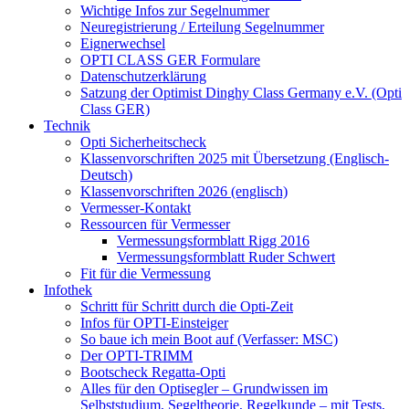
Wichtige Infos zur Segelnummer
Neuregistrierung / Erteilung Segelnummer
Eignerwechsel
OPTI CLASS GER Formulare
Datenschutzerklärung
Satzung der Optimist Dinghy Class Germany e.V. (Opti
Class GER)
Technik
Opti Sicherheitscheck
Klassenvorschriften 2025 mit Übersetzung (Englisch-
Deutsch)
Klassenvorschriften 2026 (englisch)
Vermesser-Kontakt
Ressourcen für Vermesser
Vermessungsformblatt Rigg 2016
Vermessungsformblatt Ruder Schwert
Fit für die Vermessung
Infothek
Schritt für Schritt durch die Opti-Zeit
Infos für OPTI-Einsteiger
So baue ich mein Boot auf (Verfasser: MSC)
Der OPTI-TRIMM
Bootscheck Regatta-Opti
Alles für den Optisegler – Grundwissen im
Selbststudium, Segeltheorie, Regelkunde – mit Tests,