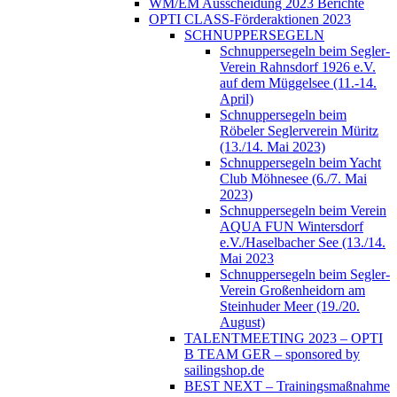
WM/EM Ausscheidung 2023 Berichte
OPTI CLASS-Förderaktionen 2023
SCHNUPPERSEGELN
Schnuppersegeln beim Segler-
Verein Rahnsdorf 1926 e.V.
auf dem Müggelsee (11.-14.
April)
Schnuppersegeln beim
Röbeler Seglerverein Müritz
(13./14. Mai 2023)
Schnuppersegeln beim Yacht
Club Möhnesee (6./7. Mai
2023)
Schnuppersegeln beim Verein
AQUA FUN Wintersdorf
e.V./Haselbacher See (13./14.
Mai 2023
Schnuppersegeln beim Segler-
Verein Großenheidorn am
Steinhuder Meer (19./20.
August)
TALENTMEETING 2023 – OPTI
B TEAM GER – sponsored by
sailingshop.de
BEST NEXT – Trainingsmaßnahme