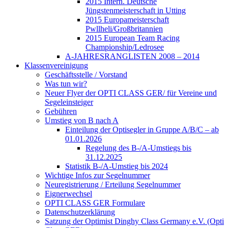
2015 Intern. Deutsche
Jüngstenmeisterschaft in Utting
2015 Europameisterschaft
Pwllheli/Großbritannien
2015 European Team Racing
Championship/Ledrosee
A-JAHRESRANGLISTEN 2008 – 2014
Klassenvereinigung
Geschäftsstelle / Vorstand
Was tun wir?
Neuer Flyer der OPTI CLASS GER/ für Vereine und
Segeleinsteiger
Gebühren
Umstieg von B nach A
Einteilung der Optisegler in Gruppe A/B/C – ab
01.01.2026
Regelung des B-/A-Umstiegs bis
31.12.2025
Statistik B-/A-Umstieg bis 2024
Wichtige Infos zur Segelnummer
Neuregistrierung / Erteilung Segelnummer
Eignerwechsel
OPTI CLASS GER Formulare
Datenschutzerklärung
Satzung der Optimist Dinghy Class Germany e.V. (Opti