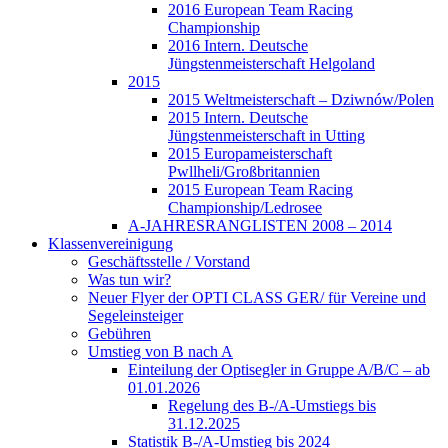
2016 European Team Racing
Championship
2016 Intern. Deutsche
Jüngstenmeisterschaft Helgoland
2015
2015 Weltmeisterschaft – Dziwnów/Polen
2015 Intern. Deutsche
Jüngstenmeisterschaft in Utting
2015 Europameisterschaft
Pwllheli/Großbritannien
2015 European Team Racing
Championship/Ledrosee
A-JAHRESRANGLISTEN 2008 – 2014
Klassenvereinigung
Geschäftsstelle / Vorstand
Was tun wir?
Neuer Flyer der OPTI CLASS GER/ für Vereine und
Segeleinsteiger
Gebühren
Umstieg von B nach A
Einteilung der Optisegler in Gruppe A/B/C – ab
01.01.2026
Regelung des B-/A-Umstiegs bis
31.12.2025
Statistik B-/A-Umstieg bis 2024